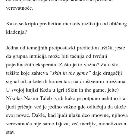
verovatnoće.
Kako se kripto prediction markets razlikuju od običnog
klađenja?
Jedna od temeljnih pretpostavki prediction tržišta jeste
da grupna intuicija može biti tačnija od tvrdnji
pojedinačnih eksperata. Zašto je to važno? Zato što
tržište koje zahteva
“skin in the game”
daje drugačiji
signal od ankete ili komentara na društvenim mrežama.
U svojoj knjizi Koža u igri (Skin in the game, jelte)
Nikolas Nasim Taleb tvrdi kako je potpuno nebitno šta
ljudi pričaju već je jedino važno gde odlučuju da ulože
svoj novac. Dakle, kad ljudi ulažu deo imovine, njihova
verovatnoća nije samo izjava, već merljiv, monetizovan
stav.