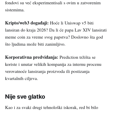
fondovi su već eksperimentisali s ovim u zatvorenim
sistemima.
Kripto/web3 događaji:
Hoće li Uniswap v5 biti
lansiran do kraja 2026? Da li će papa Lav XIV lansirati
meme coin za vreme svog papstva? Doslovno šta god
što ljudima može biti zanimljivo.
Korporativna predviđanja:
Prediction tržišta se
koriste i unutar velikih kompanija za internu procenu
verovatnoće lansiranja proizvoda ili postizanja
kvartalnih ciljeva.
Nije sve glatko
Kao i za svaki drugi tehnološki iskorak, red bi bilo