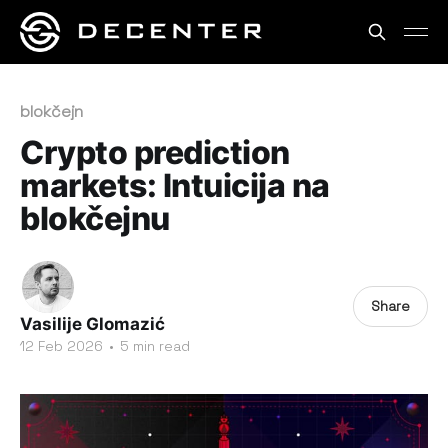
blokčejn
Crypto prediction
markets: Intuicija na
blokčejnu
Share
Vasilije Glomazić
12 Feb 2026
•
5 min read