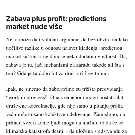
Zabava plus profit: predictions
market nude više
Neko može dati validan argument da bez obzira na lako
uočljive razlike u odnosu na svet klađenja, prediction
market suštinski ne donose neku dodatnu vrednost. Da,
zabava je tu, jači mehanizmi za zaradu takođe ali šta s
tim? Gde je tu dobrobit za društvo? Legitimno.
Ipak, ne smemo da zaboravimo su tržišta predviđanja
“work in progress”. Ona vremenom mogu postati alat
društvene koordinacije, gde nije samo u pitanju profit,
već i informisano kolektivno delovanje. Zamislimo, na
primer, svet u kome ljudi mogu da ulažu u to da će se
klimatska katastrofa desiti, i da uložena sredstva idu za