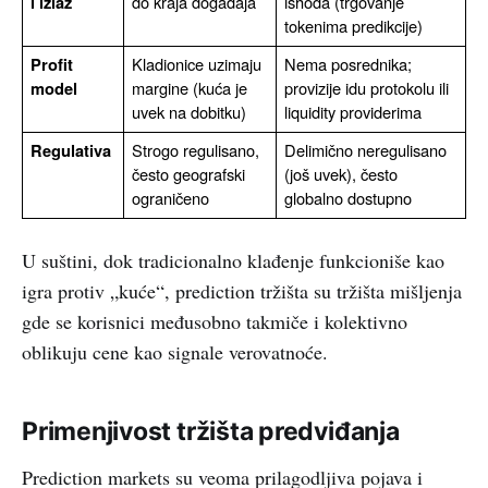
do kraja događaja
ishoda (trgovanje 
i izlaz
tokenima predikcije)
Kladionice uzimaju 
Nema posrednika; 
Profit 
margine (kuća je 
provizije idu protokolu ili 
model
uvek na dobitku)
liquidity providerima
Strogo regulisano, 
Delimično neregulisano 
Regulativa
često geografski 
(još uvek), često 
ograničeno
globalno dostupno
U suštini, dok tradicionalno klađenje funkcioniše kao
igra protiv „kuće“, prediction tržišta su tržišta mišljenja
gde se korisnici međusobno takmiče i kolektivno
oblikuju cene kao signale verovatnoće.
Primenjivost tržišta predviđanja
Prediction markets su veoma prilagodljiva pojava i