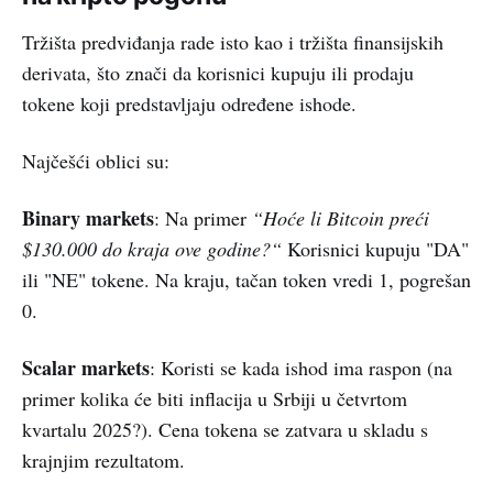
Tržišta predviđanja rade isto kao i tržišta finansijskih
derivata, što znači da korisnici kupuju ili prodaju
tokene koji predstavljaju određene ishode.
Najčešći oblici su:
Binary markets
: Na primer
“Hoće li Bitcoin preći
$130.000 do kraja ove godine?“
Korisnici kupuju "DA"
ili "NE" tokene. Na kraju, tačan token vredi 1, pogrešan
0.
Scalar markets
: Koristi se kada ishod ima raspon (na
primer kolika će biti inflacija u Srbiji u četvrtom
kvartalu 2025?). Cena tokena se zatvara u skladu s
krajnjim rezultatom.