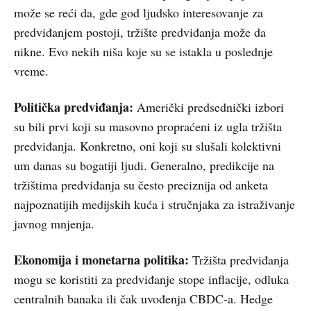
može se reći da, gde god ljudsko interesovanje za
predviđanjem postoji, tržište predviđanja može da
nikne. Evo nekih niša koje su se istakla u poslednje
vreme.
Politička predviđanja:
Američki predsednički izbori
su bili prvi koji su masovno propraćeni iz ugla tržišta
predviđanja. Konkretno, oni koji su slušali kolektivni
um danas su bogatiji ljudi. Generalno, predikcije na
tržištima predviđanja su često preciznija od anketa
najpoznatijih medijskih kuća i stručnjaka za istraživanje
javnog mnjenja.
Ekonomija i monetarna politika:
Tržišta predviđanja
mogu se koristiti za predviđanje stope inflacije, odluka
centralnih banaka ili čak uvođenja CBDC-a. Hedge