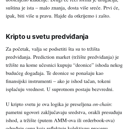
suština je ista – malo znanja, dosta više sreće. Prvi će,
ipak, biti više u pravu. Hajde da otkrijemo i zašto.
Kripto u svetu predviđanja
Za početak, valja se podsetiti šta su to tržišta
predviđanja. Prediction market (tržište predviđanja) je
tržište na kome učesnici kupuju “deonice” ishoda nekog
budućeg događaja. Te deonice se ponašaju kao
finansijski instrumenti – ako je ishod tačan, tokeni
isplaćuju vrednost. U suprotnom postaju bezvredni.
U kripto svetu je ova logika je preseljena
on-chain
:
pametni ugovori zaključavaju sredstva, orakli presuđuju
ishod, a tržište (putem AMM-ova ili orderbook-ova)
određuje cenu koja reflektuje kolektivnu procenu