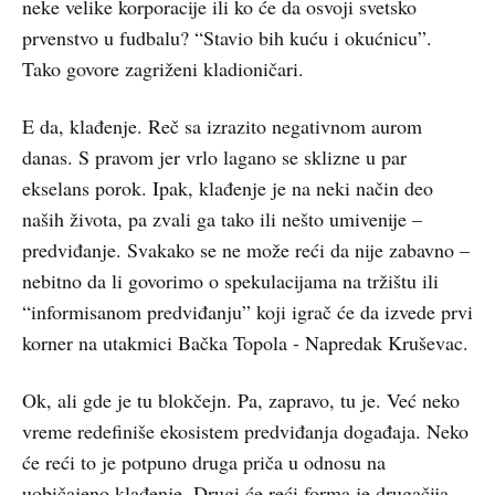
neke velike korporacije ili ko će da osvoji svetsko
prvenstvo u fudbalu? “Stavio bih kuću i okućnicu”.
Tako govore zagriženi kladioničari.
E da, klađenje. Reč sa izrazito negativnom aurom
danas. S pravom jer vrlo lagano se sklizne u par
ekselans porok. Ipak, klađenje je na neki način deo
naših života, pa zvali ga tako ili nešto umivenije –
predviđanje. Svakako se ne može reći da nije zabavno –
nebitno da li govorimo o spekulacijama na tržištu ili
“informisanom predviđanju” koji igrač će da izvede prvi
korner na utakmici Bačka Topola - Napredak Kruševac.
Ok, ali gde je tu blokčejn. Pa, zapravo, tu je. Već neko
vreme redefiniše ekosistem predviđanja događaja. Neko
će reći to je potpuno druga priča u odnosu na
uobičajeno klađenje. Drugi će reći forma je drugačija,