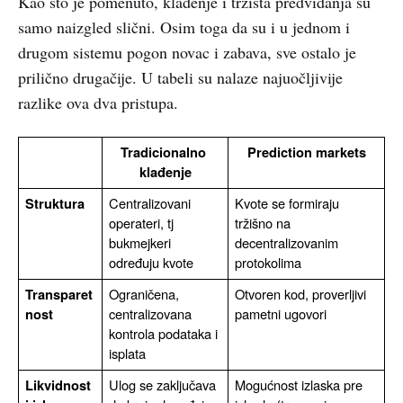
Kao što je pomenuto, klađenje i tržišta predviđanja su
samo naizgled slični. Osim toga da su i u jednom i
drugom sistemu pogon novac i zabava, sve ostalo je
prilično drugačije. U tabeli su nalaze najuočljivije
razlike ova dva pristupa.
Tradicionalno 
Prediction markets
klađenje
Centralizovani 
Kvote se formiraju 
Struktura
operateri, tj 
tržišno na 
bukmejkeri 
decentralizovanim 
određuju kvote
protokolima
Ograničena, 
Otvoren kod, proverljivi 
Transparet
centralizovana 
pametni ugovori
nost
kontrola podataka i 
isplata
Ulog se zaključava 
Mogućnost izlaska pre 
Likvidnost 