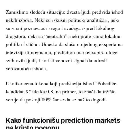
Zamislimo sledeću situaciju: dvesta ljudi predviđa ishod
nekih izbora. Neki su iskusni politički analitičari, neki
su vrsni poznavaoci svega i svačega ispred lokalnog
dragstora, neki su “neutralni”, neki prate samo lokalnu
politiku i slično. Umesto da slušamo jednog eksperta na
televiziji ili novinama, prediction market sabira uloge
svih ovih ljudi, i koristi cenovni signal da odredi
verovatnoću ishoda.
Ukoliko cena tokena koji predstavlja ishod "Pobediće
kandidat X" ide ka 0.8, na primer, to znači da tržište
veruje da postoji 80% šanse da se baš to dogodi.
Kako funkcionišu prediction markets
na kripto pogonu