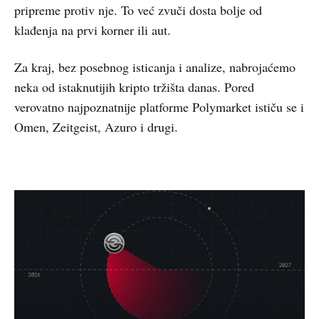
pripreme protiv nje. To već zvuči dosta bolje od
klađenja na prvi korner ili aut.
Za kraj, bez posebnog isticanja i analize, nabrojaćemo
neka od istaknutijih kripto tržišta danas. Pored
verovatno najpoznatnije platforme Polymarket ističu se i
Omen, Zeitgeist, Azuro i drugi.