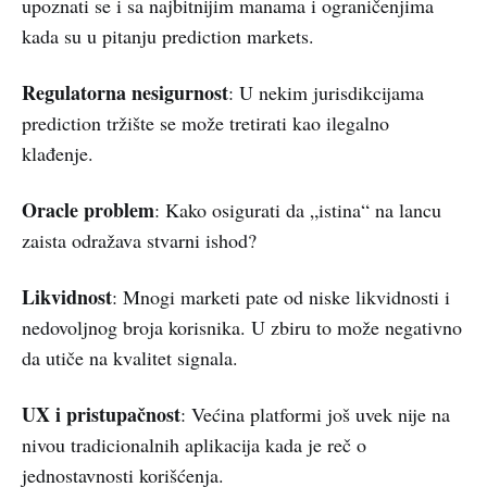
upoznati se i sa najbitnijim manama i ograničenjima
kada su u pitanju prediction markets.
Regulatorna nesigurnost
: U nekim jurisdikcijama
prediction tržište se može tretirati kao ilegalno
klađenje.
Oracle problem
: Kako osigurati da „istina“ na lancu
zaista odražava stvarni ishod?
Likvidnost
: Mnogi marketi pate od niske likvidnosti i
nedovoljnog broja korisnika. U zbiru to može negativno
da utiče na kvalitet signala.
UX i pristupačnost
: Većina platformi još uvek nije na
nivou tradicionalnih aplikacija kada je reč o
jednostavnosti korišćenja.