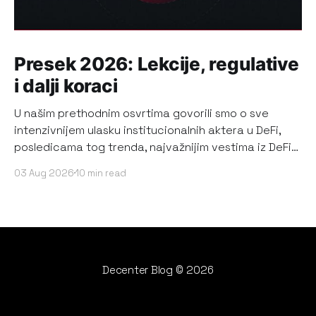
Presek 2026: Lekcije, regulative
i dalji koraci
U našim prethodnim osvrtima govorili smo o sve
intenzivnijem ulasku institucionalnih aktera u DeFi,
posledicama tog trenda, najvažnijim vestima iz DeFi
ekosistema, kao i o najrelevantnijim događajima i
03 Aug 2026
10 min read
promenama koje su značajno uticale na bearish
sentiment korisnika DeFi-ja. Sada, kada su prva dva
kvartala 2026. zvanično prošla, pričamo o tome
Decenter Blog
© 2026