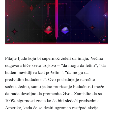
Pitajte ljude koju bi supermoć želeli da imaju. Većina
odgovora biće sveto trojstvo – “da mogu da letim”, “da
budem nevidljiva kad poželim”, “da mogu da
predvidim budućnost”. Ovo poslednje je naročito
sočno. Jedno, samo jedno proricanje budućnosti može
da bude dovoljno da promenite život. Zamislite da sa
100% sigurnosti znate ko će biti sledeći predsednik
Amerike, kada će se desiti ogroman rast/pad akcija