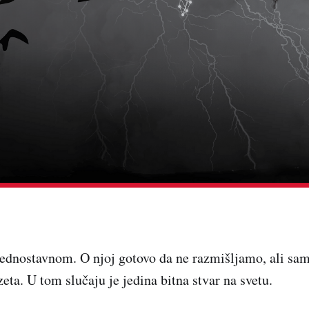
jednostavnom. O njoj gotovo da ne razmišljamo, ali sam
eta. U tom slučaju je jedina bitna stvar na svetu.