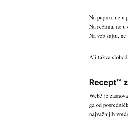
Na papiru, ne u p
Na rečima, ne u 
Na veb sajtu, ne 
Ali takva slobod
Recept™ z
Web3 je zasnovan
ga od posredničk
najvažnijih vred