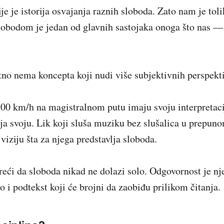
cije je istorija osvajanja raznih sloboda. Zato nam je toli
slobodom je jedan od glavnih sastojaka onoga što nas —
atno nema koncepta koji nudi više subjektivnih perspekt
200 km/h na magistralnom putu imaju svoju interpretaci
ija svoju. Lik koji sluša muziku bez slušalica u prepun
viziju šta za njega predstavlja sloboda.
 reći da sloboda nikad ne dolazi solo. Odgovornost je nj
o i podtekst koji će brojni da zaobiđu prilikom čitanja.