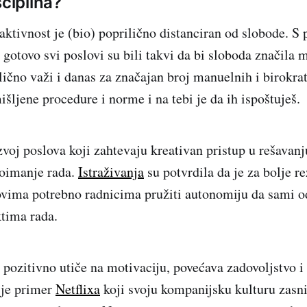
sciplina?
aktivnost je (bio) poprilično distanciran od slobode. S
e gotovo svi poslovi su bili takvi da bi sloboda značila 
lično važi i danas za značajan broj manuelnih i birokra
šljene procedure i norme i na tebi je da ih ispoštuješ.
azvoj poslova koji zahtevaju kreativan pristup u rešavan
poimanje rada.
Istraživanja
su potvrdila da je za bolje re
ovima potrebno radnicima pružiti autonomiju da sami o
tima rada.
 pozitivno utiče na motivaciju, povećava zadovoljstvo i
 je primer
Netflixa
koji svoju kompanijsku kulturu zasn