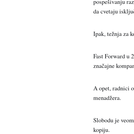
pospešivanju raz
da cvetaju isklj
Ipak, težnja za 
Fast Forward u 
značajne kompani
A opet, radnici o
menadžera.
Slobodu je veoma
kopiju.