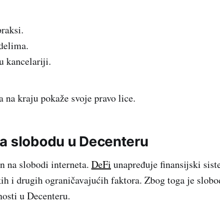
raksi.
delima.
u kancelariji.
a na kraju pokaže svoje pravo lice.
a slobodu u Decenteru
 na slobodi interneta.
DeFi
unapređuje finansijski sis
ih i drugih ograničavajućih faktora. Zbog toga je slobo
nosti u Decenteru.