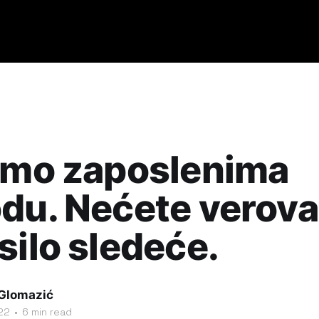
smo zaposlenima
du. Nećete verovat
silo sledeće.
 Glomazić
22
•
6 min read