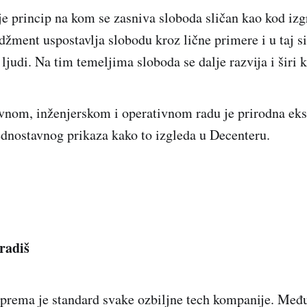
je princip na kom se zasniva sloboda sličan kao kod izg
žment uspostavlja slobodu kroz lične primere i u taj s
ljudi. Na tim temeljima sloboda se dalje razvija i širi 
vnom, inženjerskom i operativnom radu je prirodna eks
ednostavnog prikaza kako to izgleda u Decenteru.
 radiš
oprema je standard svake ozbiljne tech kompanije. Među