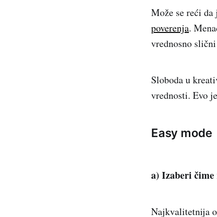
Može se reći da 
poverenja
. Menad
vrednosno slični 
Sloboda u kreati
vrednosti. Evo j
Easy mode
a) Izaberi čime
Najkvalitetnija 