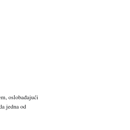
tem, oslobađajući
da jedna od