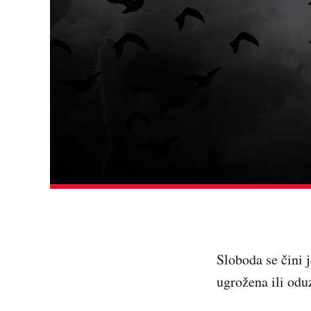
Sloboda se čini 
ugrožena ili oduz