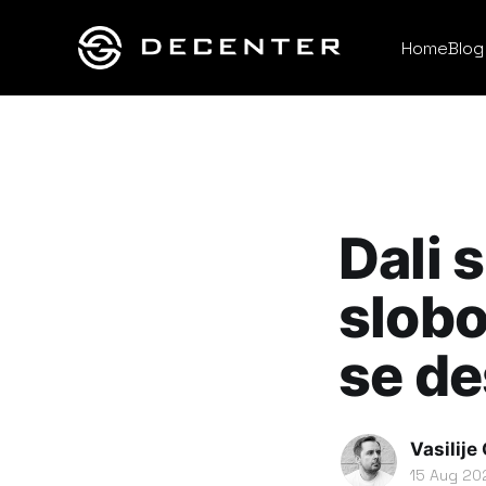
Home
Blog
Dali 
slobo
se de
Vasilije
15 Aug 20