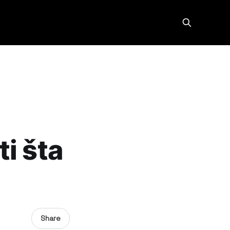
i šta
Share