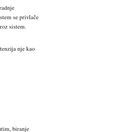
radnje
istem se privlače
kroz sistem.
tenzija nje kao
tim, biranje