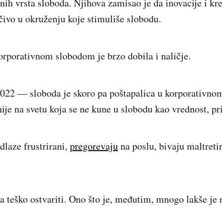
nih vrsta sloboda. Njihova zamisao je da inovacije i k
učivo u okruženju koje stimuliše slobodu.
korporativnom slobodom je brzo dobila i naličje.
2022 — sloboda je skoro pa poštapalica u korporativn
je na svetu koja se ne kune u slobodu kao vrednost, pri
dlaze frustrirani,
pregorevaju
na poslu, bivaju maltreti
 teško ostvariti. Ono što je, međutim, mnogo lakše je 