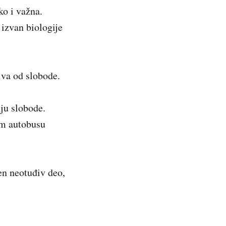
ko i važna.
 izvan biologije
iva od slobode.
ju slobode.
om autobusu
en neotuđiv deo,