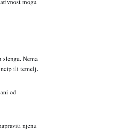
reativnost mogu
om slengu. Nema
ncip ili temelj.
rani od
napraviti njenu