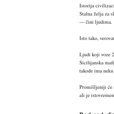
Istorija civiliza
Stalna želja za 
— čini ljudima.
Isto tako, verov
Ljudi koji voze 
Sicilijanska maf
takođe ima neku 
Promišljeniji će
ali je istovremen