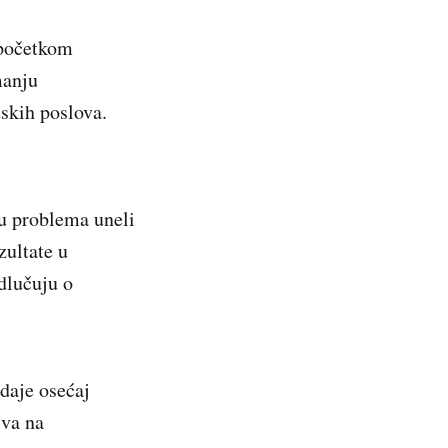
 početkom
manju
tskih poslova.
ju problema uneli
zultate u
dlučuju o
 daje osećaj
iva na