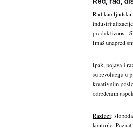
Red, rad, di
Rad kao ljudska 
industrijalizacij
produktivnost. S
Imaš unapred smi
Ipak, pojava i r
su revoluciju u 
kreativnim posl
određenim aspek
Razlozi
: sloboda
kontrole. Poznat